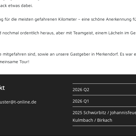
mack etwas dabei.
g für die meisten gefahrenen Kilometer – eine schöne Anerkennung fü
nd nochmal ordentlich heraus, aber mit Teamgeist, einem Lächeln im G
e mitgefahren sind, sowie an unsere Gastgeber in Merkendorf. Es war e
emeinsame Tour!
kt
2026 Q2
2026 Q1
uster@t-online.de
2025 Schwürbitz / Johannisfeue
Kulmbach / Birkach