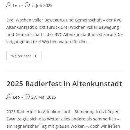
Beitrags-
Beitrag
Leo
7. Juli 2025
Autor:
veröffentlicht:
Drei Wochen voller Bewegung und Gemeinschaft – der RVC
Altenkunstadt blickt zurück Drei Wochen voller Bewegung
und Gemeinschaft – der RVC Altenkunstadt blickt zurückDie
vergangenen drei Wochen waren für den…
2025
Weiterlesen
Schwürbitz
/
Johannisfeuer
/
Kulmbach
/
2025 Radlerfest in Altenkunstadt
Birkach
Beitrags-
Beitrag
Leo
27. Mai 2025
Autor:
veröffentlicht:
2025 Radlerfest in Altenkunstadt – Stimmung trotzt Regen
Zwar zeigte sich das Wetter alles andere als sommerlich –
ein regnerischer Tag mit grauen Wolken –, doch wir ließen