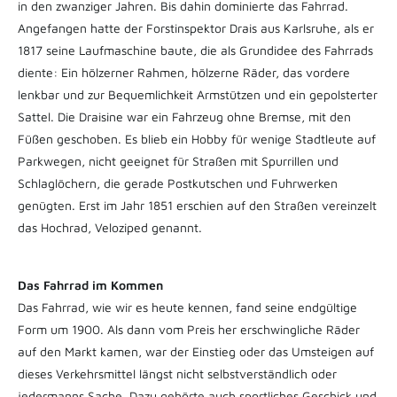
in den zwanziger Jahren. Bis dahin dominierte das Fahrrad.
Angefangen hatte der Forstinspektor Drais aus Karlsruhe, als er
1817 seine Laufmaschine baute, die als Grundidee des Fahrrads
diente: Ein hölzerner Rahmen, hölzerne Räder, das vordere
lenkbar und zur Bequemlichkeit Armstützen und ein gepolsterter
Sattel. Die Draisine war ein Fahrzeug ohne Bremse, mit den
Füßen geschoben. Es blieb ein Hobby für wenige Stadtleute auf
Parkwegen, nicht geeignet für Straßen mit Spurrillen und
Schlaglöchern, die gerade Postkutschen und Fuhrwerken
genügten. Erst im Jahr 1851 erschien auf den Straßen vereinzelt
das Hochrad, Veloziped genannt.
Das Fahrrad im Kommen
Das Fahrrad, wie wir es heute kennen, fand seine endgültige
Form um 1900. Als dann vom Preis her erschwingliche Räder
auf den Markt kamen, war der Einstieg oder das Umsteigen auf
dieses Verkehrsmittel längst nicht selbstverständlich oder
jedermanns Sache. Dazu gehörte auch sportliches Geschick und