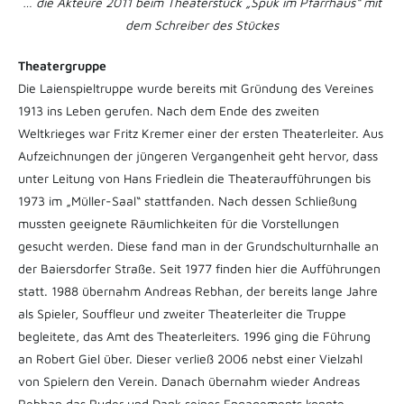
… die Akteure 2011 beim Theaterstück „Spuk im Pfarrhaus“ mit
dem Schreiber des Stückes
Theatergruppe
Die Laienspieltruppe wurde bereits mit Gründung des Vereines
1913 ins Leben gerufen. Nach dem Ende des zweiten
Weltkrieges war Fritz Kremer einer der ersten Theaterleiter. Aus
Aufzeichnungen der jüngeren Vergangenheit geht hervor, dass
unter Leitung von Hans Friedlein die Theateraufführungen bis
1973 im „Müller-Saal“ stattfanden. Nach dessen Schließung
mussten geeignete Räumlichkeiten für die Vorstellungen
gesucht werden. Diese fand man in der Grundschulturnhalle an
der Baiersdorfer Straße. Seit 1977 finden hier die Aufführungen
statt. 1988 übernahm Andreas Rebhan, der bereits lange Jahre
als Spieler, Souffleur und zweiter Theaterleiter die Truppe
begleitete, das Amt des Theaterleiters. 1996 ging die Führung
an Robert Giel über. Dieser verließ 2006 nebst einer Vielzahl
von Spielern den Verein. Danach übernahm wieder Andreas
Rebhan das Ruder und Dank seines Engagements konnte