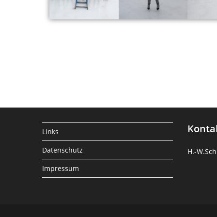
Konta
Links
Datenschutz
H.-W.Sch
Impressum