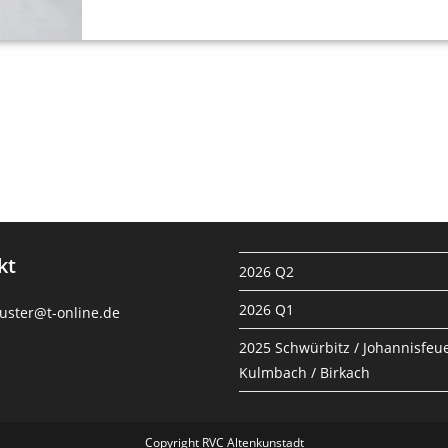
kt
2026 Q2
2026 Q1
uster@t-online.de
2025 Schwürbitz / Johannisfeue
Kulmbach / Birkach
Copyright RVC Altenkunstadt